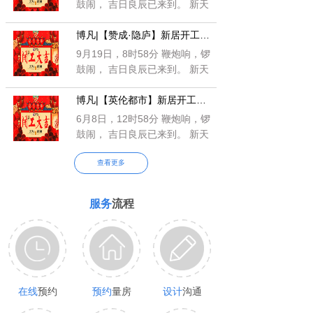
鼓闹， 吉日良辰已来到。 新天
新地新福绕，新宅新院新财
博凡|【赞成·隐庐】新居开工仪式
罩； 新邻新友
9月19日，8时58分 鞭炮响，锣
鼓闹， 吉日良辰已来到。 新天
新地新福绕，新宅新院新财
博凡|【英伦都市】新居开工仪式
罩； 新邻新友
6月8日，12时58分 鞭炮响，锣
鼓闹， 吉日良辰已来到。 新天
新地新福绕，新宅新院新财
查看更多
罩； 新邻新友
服务
流程
在线
预约
预约
量房
设计
沟通