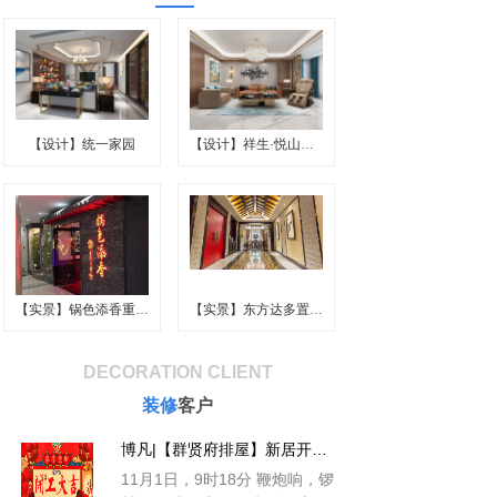
【设计】统一家园
【设计】祥生·悦山胡跃层
【实景】锅色添香重庆火锅
【实景】东方达多置业.董
DECORATION CLIENT
装修
客户
博凡|【群贤府排屋】新居开工仪式
11月1日，9时18分 鞭炮响，锣